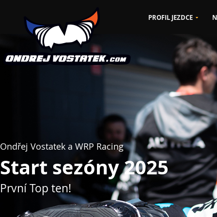
PROFIL JEZDCE
N
CZ
EN
Ondřej Vostatek a WRP Racing
Start sezóny 2025
První Top ten!