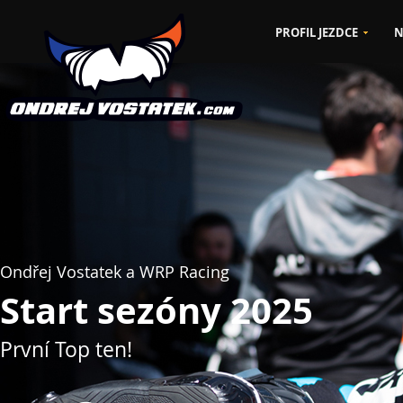
PROFIL JEZDCE
N
CZ
EN
Ondřej Vostatek a WRP Racing
Start sezóny 2025
První Top ten!